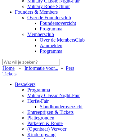
Military Classic Night-Fair
Military Rode Schuur
Founders & Members
Over de Foundersclub
Foundersoverzicht
Programma
Membersclub
Over de MembersClub
Aanmelden
Programma
Home
»
Informatie voor...
»
Pers
Tickets
Bezoekers
Programma
Military Classic Night-Fair
Herfst-Fair
Standhouderoverzicht
Entreeprijzen & Tickets
Plattegronden
Parkeren & Route
(Openbaar) Vervoer
Kinderopvang