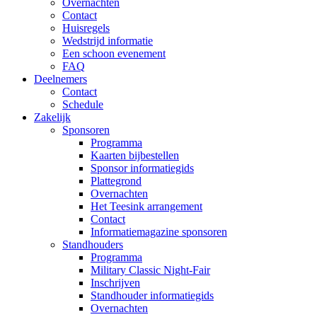
Overnachten
Contact
Huisregels
Wedstrijd informatie
Een schoon evenement
FAQ
Deelnemers
Contact
Schedule
Zakelijk
Sponsoren
Programma
Kaarten bijbestellen
Sponsor informatiegids
Plattegrond
Overnachten
Het Teesink arrangement
Contact
Informatiemagazine sponsoren
Standhouders
Programma
Military Classic Night-Fair
Inschrijven
Standhouder informatiegids
Overnachten