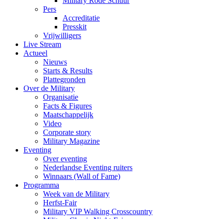
Military Rode Schuur
Pers
Accreditatie
Presskit
Vrijwilligers
Live Stream
Actueel
Nieuws
Starts & Results
Plattegronden
Over de Military
Organisatie
Facts & Figures
Maatschappelijk
Video
Corporate story
Military Magazine
Eventing
Over eventing
Nederlandse Eventing ruiters
Winnaars (Wall of Fame)
Programma
Week van de Military
Herfst-Fair
Military VIP Walking Crosscountry