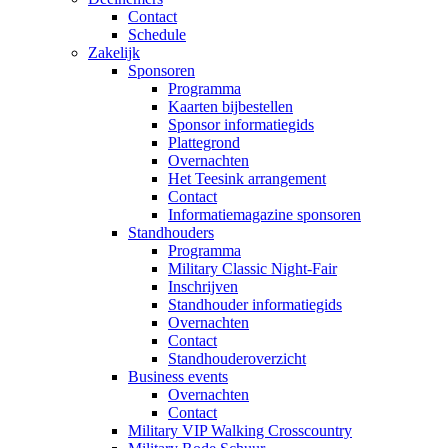
Contact
Schedule
Zakelijk
Sponsoren
Programma
Kaarten bijbestellen
Sponsor informatiegids
Plattegrond
Overnachten
Het Teesink arrangement
Contact
Informatiemagazine sponsoren
Standhouders
Programma
Military Classic Night-Fair
Inschrijven
Standhouder informatiegids
Overnachten
Contact
Standhouderoverzicht
Business events
Overnachten
Contact
Military VIP Walking Crosscountry