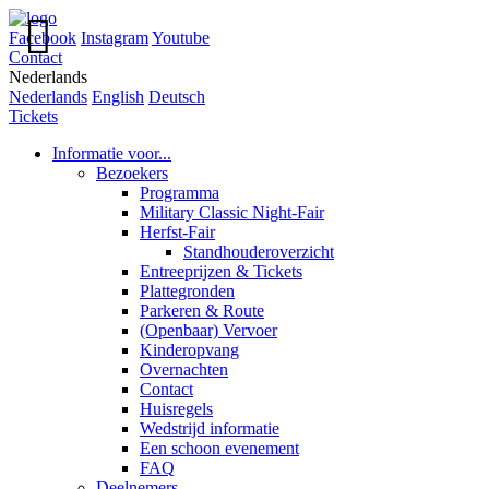

Facebook
Instagram
Youtube
Contact
Nederlands
Nederlands
English
Deutsch
Tickets
Informatie voor...
Bezoekers
Programma
Military Classic Night-Fair
Herfst-Fair
Standhouderoverzicht
Entreeprijzen & Tickets
Plattegronden
Parkeren & Route
(Openbaar) Vervoer
Kinderopvang
Overnachten
Contact
Huisregels
Wedstrijd informatie
Een schoon evenement
FAQ
Deelnemers