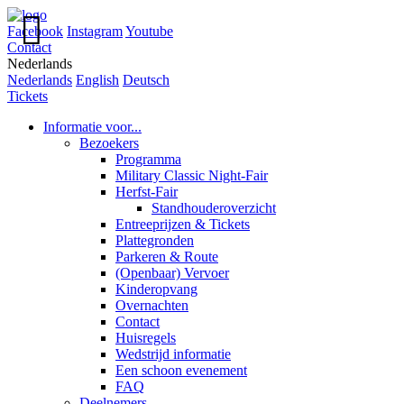

Facebook
Instagram
Youtube
Contact
Nederlands
Nederlands
English
Deutsch
Tickets
Informatie voor...
Bezoekers
Programma
Military Classic Night-Fair
Herfst-Fair
Standhouderoverzicht
Entreeprijzen & Tickets
Plattegronden
Parkeren & Route
(Openbaar) Vervoer
Kinderopvang
Overnachten
Contact
Huisregels
Wedstrijd informatie
Een schoon evenement
FAQ
Deelnemers