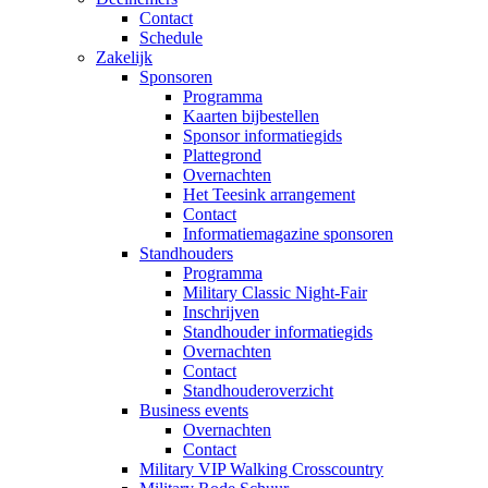
Contact
Schedule
Zakelijk
Sponsoren
Programma
Kaarten bijbestellen
Sponsor informatiegids
Plattegrond
Overnachten
Het Teesink arrangement
Contact
Informatiemagazine sponsoren
Standhouders
Programma
Military Classic Night-Fair
Inschrijven
Standhouder informatiegids
Overnachten
Contact
Standhouderoverzicht
Business events
Overnachten
Contact
Military VIP Walking Crosscountry