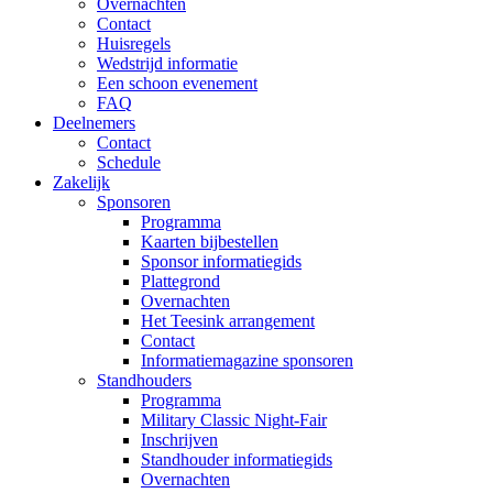
Overnachten
Contact
Huisregels
Wedstrijd informatie
Een schoon evenement
FAQ
Deelnemers
Contact
Schedule
Zakelijk
Sponsoren
Programma
Kaarten bijbestellen
Sponsor informatiegids
Plattegrond
Overnachten
Het Teesink arrangement
Contact
Informatiemagazine sponsoren
Standhouders
Programma
Military Classic Night-Fair
Inschrijven
Standhouder informatiegids
Overnachten