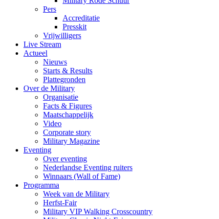
Military Rode Schuur
Pers
Accreditatie
Presskit
Vrijwilligers
Live Stream
Actueel
Nieuws
Starts & Results
Plattegronden
Over de Military
Organisatie
Facts & Figures
Maatschappelijk
Video
Corporate story
Military Magazine
Eventing
Over eventing
Nederlandse Eventing ruiters
Winnaars (Wall of Fame)
Programma
Week van de Military
Herfst-Fair
Military VIP Walking Crosscountry