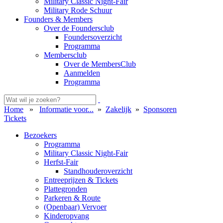
Military Classic Night-Fair
Military Rode Schuur
Founders & Members
Over de Foundersclub
Foundersoverzicht
Programma
Membersclub
Over de MembersClub
Aanmelden
Programma
Home
»
Informatie voor...
»
Zakelijk
»
Sponsoren
Tickets
Bezoekers
Programma
Military Classic Night-Fair
Herfst-Fair
Standhouderoverzicht
Entreeprijzen & Tickets
Plattegronden
Parkeren & Route
(Openbaar) Vervoer
Kinderopvang