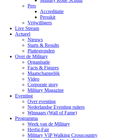
Military Rode Schuur
Pers
Accreditatie
Presskit
Vrijwilligers
Live Stream
Actueel
Nieuws
Starts & Results
Plattegronden
Over de Military
Organisatie
Facts & Figures
Maatschappelijk
Video
Corporate story
Military Magazine
Eventing
Over eventing
Nederlandse Eventing ruiters
Winnaars (Wall of Fame)
Programma
Week van de Military
Herfst-Fair
Military VIP Walking Crosscountry