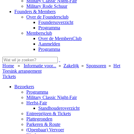
Military Classic Night-Fair
Military Rode Schuur
Founders & Members
Over de Foundersclub
Foundersoverzicht
Programma
Membersclub
Over de MembersClub
Aanmelden
Programma
Home
»
Informatie voor...
»
Zakelijk
»
Sponsoren
»
Het
Teesink arrangement
Tickets
Bezoekers
Programma
Military Classic Night-Fair
Herfst-Fair
Standhouderoverzicht
Entreeprijzen & Tickets
Plattegronden
Parkeren & Route
(Openbaar) Vervoer