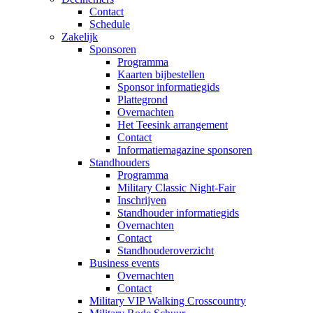
Contact
Schedule
Zakelijk
Sponsoren
Programma
Kaarten bijbestellen
Sponsor informatiegids
Plattegrond
Overnachten
Het Teesink arrangement
Contact
Informatiemagazine sponsoren
Standhouders
Programma
Military Classic Night-Fair
Inschrijven
Standhouder informatiegids
Overnachten
Contact
Standhouderoverzicht
Business events
Overnachten
Contact
Military VIP Walking Crosscountry