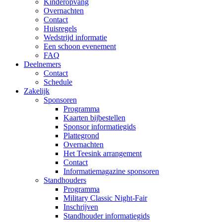
Kinderopvang
Overnachten
Contact
Huisregels
Wedstrijd informatie
Een schoon evenement
FAQ
Deelnemers
Contact
Schedule
Zakelijk
Sponsoren
Programma
Kaarten bijbestellen
Sponsor informatiegids
Plattegrond
Overnachten
Het Teesink arrangement
Contact
Informatiemagazine sponsoren
Standhouders
Programma
Military Classic Night-Fair
Inschrijven
Standhouder informatiegids