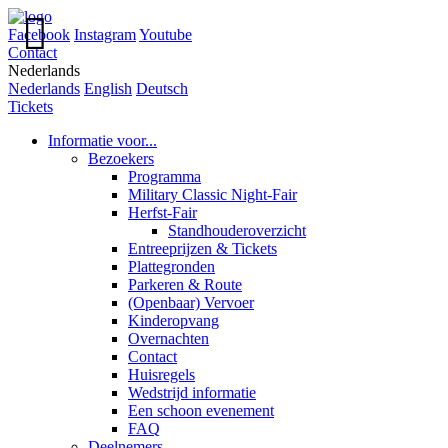

Facebook
Instagram
Youtube
Contact
Nederlands
Nederlands
English
Deutsch
Tickets
Informatie voor...
Bezoekers
Programma
Military Classic Night-Fair
Herfst-Fair
Standhouderoverzicht
Entreeprijzen & Tickets
Plattegronden
Parkeren & Route
(Openbaar) Vervoer
Kinderopvang
Overnachten
Contact
Huisregels
Wedstrijd informatie
Een schoon evenement
FAQ
Deelnemers