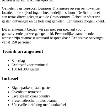
beleeft u het echte Military-gevoel.
Genieten van Topsport, Business & Pleasure op een oer-Twentse
locatie: in de stijlvol ingerichte, landelijke schuur ‘De Schop’ met
een terras direct gelegen aan de Crosscountry. Geheel in sfeer uw
gasten ontvangen en de hele dag genieten. Een unieke mogelijkheid.
Dit arrangement bieden wij aan met een speciaal voor u
gereserveerde parkeer­gelegenheid. Persoonlijke, aanvullende
wensen zijn daarnaast uiteraard bespreek­baar. Exclusieve ontvangst
vanaf 150 personen.
Teesink arrangement
Zaterdag
Exclusief voor minimaal
150 tot 300 gasten
Inclusief
Eigen parkeerplaats gasten
Overdekte terrassen
Live stream cross country
Presentatiescherm plus beamer
Sfeervolle inrichting met houtkachel