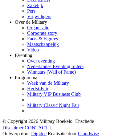
Zakelijk
Pers
Vrijwilligers
Over de Military
Organisatie
Corporate story
Facts & Figures
Maatschappelijk
Video
Eventing
Over eventing
Nederlandse Eventing ruiters
Winnaars (Wall of Fame)
Programma
Week van de Military
Herfst-Fair
Military VIP Business Club
Military Classic Night-Fair
© Copyright
2026 Military Boekelo- Enschede
Disclaimer
CONTACT

Ontwerp door
Digidee
Realisatie door
Cloudwise