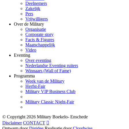
Deelnemers
Zakelijk
Pers
Vrijwilligers
Over de Military
Organisatie
Corporate story
Facts & Figures
Maatschappelijk
Video
Eventing
Over eventing
Nederlandse Eventing ruiters
Winnaars (Wall of Fame)
Programma
Week van de Military
Herfst-Fair
Military VIP Business Club
Military Classic Night-Fair
© Copyright
2026 Military Boekelo- Enschede
Disclaimer
CONTACT

Ontwerp door
Digidee
Realisatie door
Cloudwise