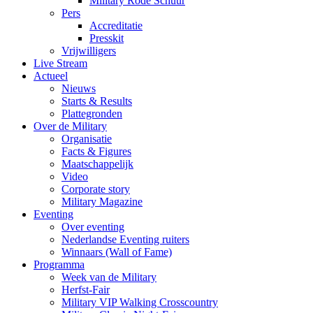
Military Rode Schuur
Pers
Accreditatie
Presskit
Vrijwilligers
Live Stream
Actueel
Nieuws
Starts & Results
Plattegronden
Over de Military
Organisatie
Facts & Figures
Maatschappelijk
Video
Corporate story
Military Magazine
Eventing
Over eventing
Nederlandse Eventing ruiters
Winnaars (Wall of Fame)
Programma
Week van de Military
Herfst-Fair
Military VIP Walking Crosscountry