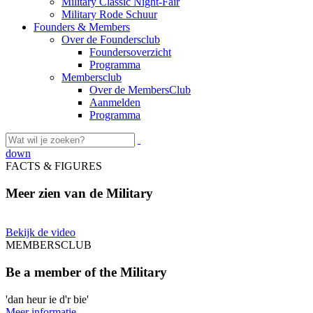
Military Classic Night-Fair
Military Rode Schuur
Founders & Members
Over de Foundersclub
Foundersoverzicht
Programma
Membersclub
Over de MembersClub
Aanmelden
Programma
down
FACTS & FIGURES
Meer zien van de Military
Bekijk de video
MEMBERSCLUB
Be a member of the Military
'dan heur ie d'r bie'
Meer informatie