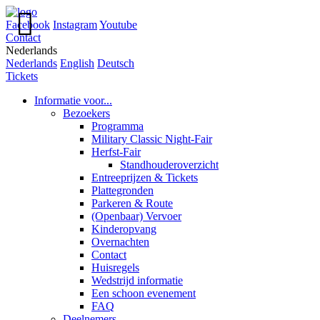

Facebook
Instagram
Youtube
Contact
Nederlands
Nederlands
English
Deutsch
Tickets
Informatie voor...
Bezoekers
Programma
Military Classic Night-Fair
Herfst-Fair
Standhouderoverzicht
Entreeprijzen & Tickets
Plattegronden
Parkeren & Route
(Openbaar) Vervoer
Kinderopvang
Overnachten
Contact
Huisregels
Wedstrijd informatie
Een schoon evenement
FAQ
Deelnemers