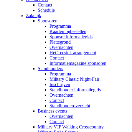
Contact
Schedule
Zakelijk
Sponsoren
Programma
Kaarten bijbestellen
Sponsor informatiegids
Plattegrond
Overnachten
Het Teesink arrangement
Contact
Informatiemagazine sponsoren
Standhouders
Programma
Military Classic Night-Fair
Inschrijven
Standhouder informatiegids
Overnachten
Contact
Standhouderoverzicht
Business events
Overnachten
Contact
Military VIP Walking Crosscountry